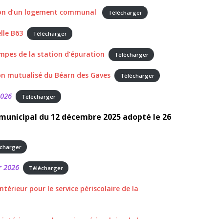
ion d’un logement communal
Télécharger
lle B63
Télécharger
pes de la station d’épuration
Télécharger
on mutualisé du Béarn des Gaves
Télécharger
2026
Télécharger
 municipal du 12 décembre 2025 adopté le 26
charger
er 2026
Télécharger
érieur pour le service périscolaire de la