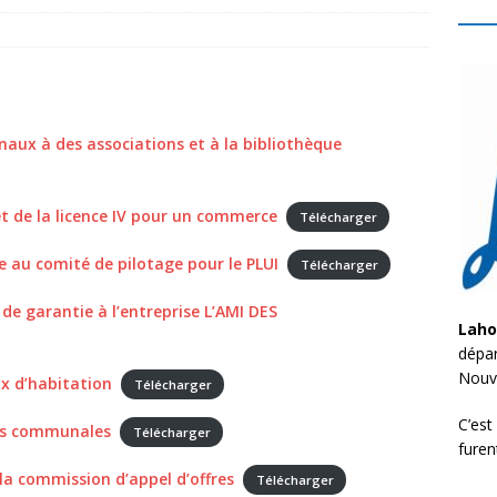
aux à des associations et à la bibliothèque
et de la licence IV pour un commerce
Télécharger
au comité de pilotage pour le PLUI
Télécharger
de garantie à l’entreprise L’AMI DES
Lah
dépar
Nouve
x d’habitation
Télécharger
C’est
ns communales
Télécharger
furen
a commission d’appel d’offres
Télécharger