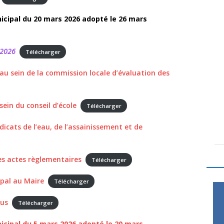
icipal du 20 mars 2026
adopté le 26 mars
 2026
Télécharger
u sein de la commission locale d’évaluation des
ein du conseil d’école
Télécharger
icats de l’eau, de l’assainissement et de
es actes règlementaires
Télécharger
ipal au Maire
Télécharger
lus
Télécharger
icipal du 5 mars 2026
adopté le 20 mars