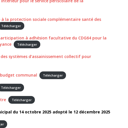
ntérieur pour le service périscolaire de la
té à la protection sociale complémentaire santé des
Télécharger
articipation à adhésion facultative du CDG64 pour la
oyance
Télécharger
es systèmes d’assainissement collectif pour
au budget communal
Télécharger
Télécharger
tre
Télécharger
icipal du 14 octobre 2025 adopté le 12 décembre 2025
ger